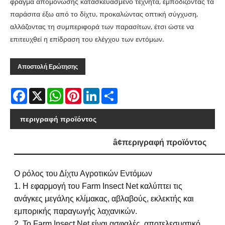
φράγμα απομόνωσης κατασκευασμένο τεχνητά, εμποδίζοντας τα
παράσιτα έξω από το δίχτυ, προκαλώντας οπτική σύγχυση,
αλλάζοντας τη συμπεριφορά των παρασίτων, έτσι ώστε να
επιτευχθεί η επίδραση του ελέγχου των εντόμων.
Αποστολή Ερώτησης
Facebook
X
WhatsApp
Pinterest
LinkedIn
Share
περιγραφή προϊόντος
â¢
περιγραφή προϊόντος
Ο ρόλος του Δίχτυ Αγροτικών Εντόμων
1. Η εφαρμογή του Farm Insect Net καλύπτει τις
ανάγκες μεγάλης κλίμακας, αβλαβούς, εκλεκτής και
εμπορικής παραγωγής λαχανικών.
2. Το Farm Insect Net είναι ασφαλές, αποτελεσματικό