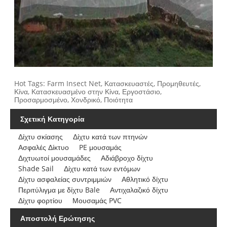
Hot Tags: Farm Insect Net, Κατασκευαστές, Προμηθευτές,
Κίνα, Κατασκευασμένο στην Κίνα, Εργοστάσιο,
Προσαρμοσμένο, Χονδρικό, Ποιότητα
Σχετική Κατηγορία
Δίχτυ σκίασης
Δίχτυ κατά των πτηνών
Ασφαλές Δίκτυο
PE μουσαμάς
Διχτυωτοί μουσαμάδες
Αδιάβροχο δίχτυ
Shade Sail
Δίχτυ κατά των εντόμων
Δίχτυ ασφαλείας συντριμμιών
Αθλητικό δίχτυ
Περιτύλιγμα με δίχτυ Bale
Αντιχαλαζικό δίχτυ
Δίχτυ φορτίου
Μουσαμάς PVC
Αποστολή Ερώτησης