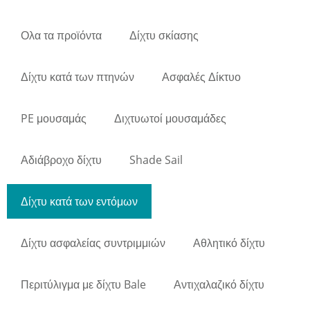
Ολα τα προϊόντα
Δίχτυ σκίασης
Δίχτυ κατά των πτηνών
Ασφαλές Δίκτυο
PE μουσαμάς
Διχτυωτοί μουσαμάδες
Αδιάβροχο δίχτυ
Shade Sail
Δίχτυ κατά των εντόμων
Δίχτυ ασφαλείας συντριμμιών
Αθλητικό δίχτυ
Περιτύλιγμα με δίχτυ Bale
Αντιχαλαζικό δίχτυ