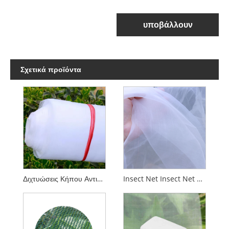
υποβάλλουν
Σχετικά προϊόντα
Διχτυώσεις Κήπου Αντικουνουπικό Δίχτυ για Φυτά Λαχανικά Λουλούδια
Insect Net Insect Net Anti Insect Net for Greenhouse