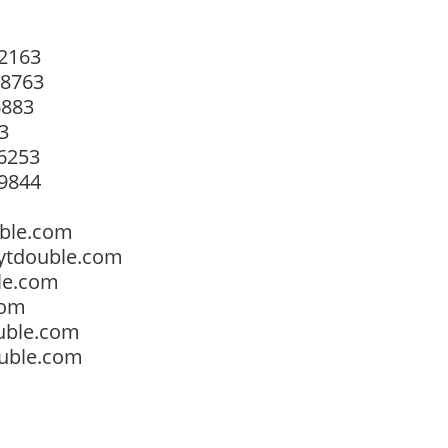
2163
38763
6883
3
6253
9844
ble.com
ytdouble.com
le.com
com
uble.com
uble.com