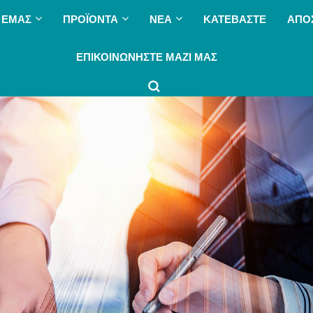
 ΕΜΆΣ
ΠΡΟΪΌΝΤΑ
ΝΈΑ
ΚΑΤΕΒΆΣΤΕ
ΑΠΟ
ΕΠΙΚΟΙΝΩΝΉΣΤΕ ΜΑΖΊ ΜΑΣ