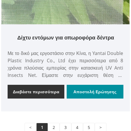
Δίχτυ εντόμων για οπωροφόρα δέντρα
Με το δικό μας εργοστάσιο στην Κίνα, η Yantai Double
Plastic Industry Co., Ltd έχει περισσότερα από 8
χρόνια πλούσιας εμπειρίας στην κατασκευή UV Anti
Insects Net. Είμαστε στην ευχάριστη θέση να
προσφέρουμε εξατομικευμένα προϊόντα καλύτερης
ποιότητας σύμφωνα με τις ανάγκες του πελάτη σε
Διαβάστε περισσότερα
Αποστολή Ερώτησης
προσιτές τιμές. Το Double Plastic® Insect Net for
Fruit Tree χρησιμοποιείται ευρέως σε θερμοκήπια,
κήπους και οπωρώνες. Το Insect Net for Fruit Tree
είναι η καλύτερη επιλογή για εσάς για να προστατέψετε
τα φρούτα, τα λαχανικά, τις καλλιέργειες και τα φυτά σας
<
1
2
3
4
5
>