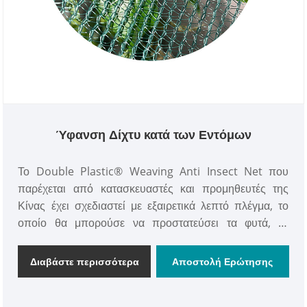
Ύφανση Δίχτυ κατά των Εντόμων
Το Double Plastic® Weaving Anti Insect Net που
παρέχεται από κατασκευαστές και προμηθευτές της
Κίνας έχει σχεδιαστεί με εξαιρετικά λεπτό πλέγμα, το
οποίο θα μπορούσε να προστατεύσει τα φυτά, τα
οπωροφόρα δέντρα, τα μούρα, τα λαχανικά σας
εμποδίζουν την είσοδο μικροσκοπικών παρασίτων,
Διαβάστε περισσότερα
Αποστολή Ερώτησης
πουλιών και εντόμων.