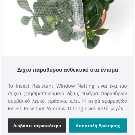
Δίχτυ παραθύρου ανθεκτικό στα έντομα
Το Insect Resistant Window Netting είναι ένα πιο
συχνά χρησιμοποιούμενο δίχτυ, πλέγμα παραθύρων
συμβατικό λευκό, πράσινο, κ.λπ. Η σειρά εφαρμογών
Insect Resistant Window Ditting είναι πολύ μεγάλη,
χρησιμοποιείται κυρίως σε διάφορα μπαλκόνια,
εργοστάσιο επικαλύψεων, εργοστάσιο ηλεκτρολυτικής
Διαβάστε περισσότερα
Αποστολή Ερώτησης
επιμετάλλωσης, μονάδα επεξεργασίας λυμάτων,