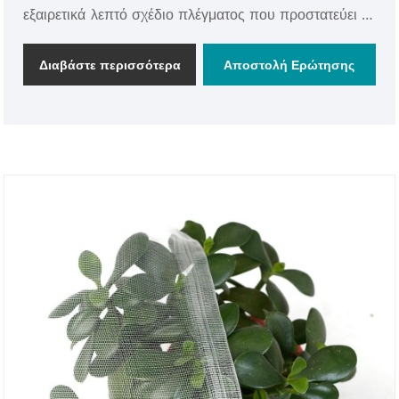
εξαιρετικά λεπτό σχέδιο πλέγματος που προστατεύει τα
φυτά, τα οπωροφόρα δέντρα, τα μούρα, τα λαχανικά σας
και προστατεύει από μικροσκοπικά παράσιτα, πουλιά
Διαβάστε περισσότερα
Αποστολή Ερώτησης
και έντομα.