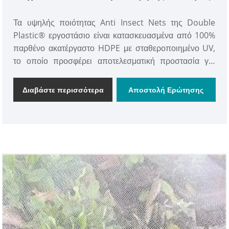
Τα υψηλής ποιότητας Anti Insect Nets της Double
Plastic® εργοστάσιο είναι κατασκευασμένα από 100%
παρθένο ακατέργαστο HDPE με σταθεροποιημένο UV,
το οποίο προσφέρει αποτελεσματική προστασία για
λουλούδια, βατόμουρα, λαχανικά, ντομάτα, καλλιέργειες,
βοηθά στην αποφυγή βλαβών από έντομα, ζωύφια,
Διαβάστε περισσότερα
Αποστολή Ερώτησης
πουλιά και παράσιτα. φροντίζοντας τα φυτά σας να
μεγαλώνουν υγιεινά.