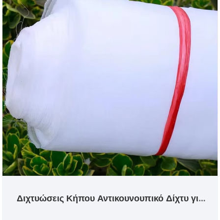
Διχτυώσεις Κήπου Αντικουνουπικό Δίχτυ για
Φυτά Λαχανικά Λουλούδια