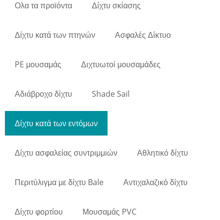
Ολα τα προϊόντα
Δίχτυ σκίασης
Δίχτυ κατά των πτηνών
Ασφαλές Δίκτυο
PE μουσαμάς
Διχτυωτοί μουσαμάδες
Αδιάβροχο δίχτυ
Shade Sail
Δίχτυ κατά των εντόμων
Δίχτυ ασφαλείας συντριμμιών
Αθλητικό δίχτυ
Περιτύλιγμα με δίχτυ Bale
Αντιχαλαζικό δίχτυ
Δίχτυ φορτίου
Μουσαμάς PVC