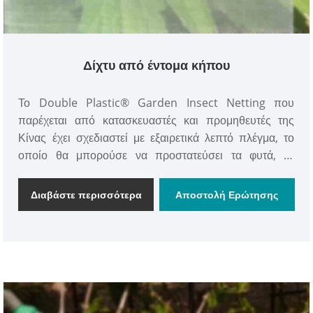
Δίχτυ από έντομα κήπου
Το Double Plastic® Garden Insect Netting που
παρέχεται από κατασκευαστές και προμηθευτές της
Κίνας έχει σχεδιαστεί με εξαιρετικά λεπτό πλέγμα, το
οποίο θα μπορούσε να προστατεύσει τα φυτά, τα
οπωροφόρα δέντρα, τα μούρα, τα λαχανικά σας
εμποδίζουν την είσοδο μικροσκοπικών παρασίτων,
Διαβάστε περισσότερα
Αποστολή Ερώτησης
πουλιών και εντόμων.