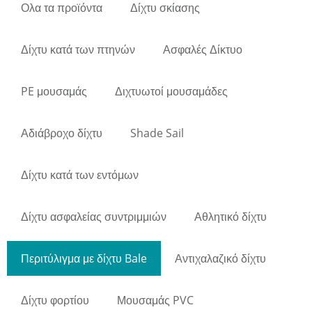
Ολα τα προϊόντα
Δίχτυ σκίασης
Δίχτυ κατά των πτηνών
Ασφαλές Δίκτυο
PE μουσαμάς
Διχτυωτοί μουσαμάδες
Αδιάβροχο δίχτυ
Shade Sail
Δίχτυ κατά των εντόμων
Δίχτυ ασφαλείας συντριμμιών
Αθλητικό δίχτυ
Περιτύλιγμα με δίχτυ Bale
Αντιχαλαζικό δίχτυ
Δίχτυ φορτίου
Μουσαμάς PVC