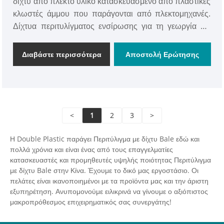
δίχτυ από πλεκτό υλικό κατασκευασμένο από πλαστικές
κλωστές άμμου που παράγονται από πλεκτομηχανές.
Δίχτυα περιτυλίγματος ενσίρωσης για τη γεωργία Με
αντοχή στη θερμότητα, αντοχή στο κρύο, αντοχή στη
διάβρωση, αντοχή στην οξείδωση, αναπνεύσιμο και
Διαβάστε περισσότερα
Αποστολή Ερώτησης
άλλα χαρακτηριστικά.
<
1
2
3
>
Η Double Plastic παράγει Περιτύλιγμα με δίχτυ Bale εδώ και
πολλά χρόνια και είναι ένας από τους επαγγελματίες
κατασκευαστές και προμηθευτές υψηλής ποιότητας Περιτύλιγμα
με δίχτυ Bale στην Κίνα. Έχουμε το δικό μας εργοστάσιο. Οι
πελάτες είναι ικανοποιημένοι με τα προϊόντα μας και την άριστη
εξυπηρέτηση. Ανυπομονούμε ειλικρινά να γίνουμε ο αξιόπιστος
μακροπρόθεσμος επιχειρηματικός σας συνεργάτης!