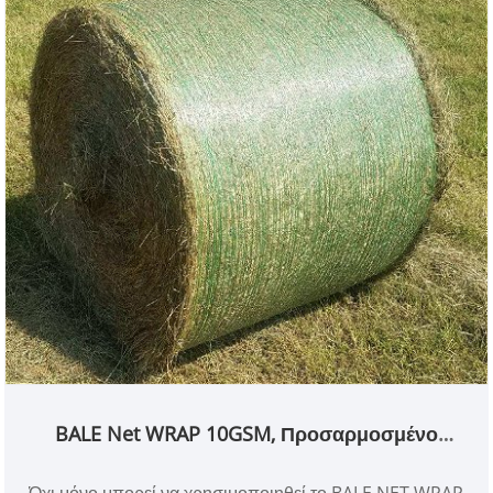
BALE Net WRAP 10GSM, Προσαρμοσμένο
μέγεθος
Όχι μόνο μπορεί να χρησιμοποιηθεί το BALE NET WRAP