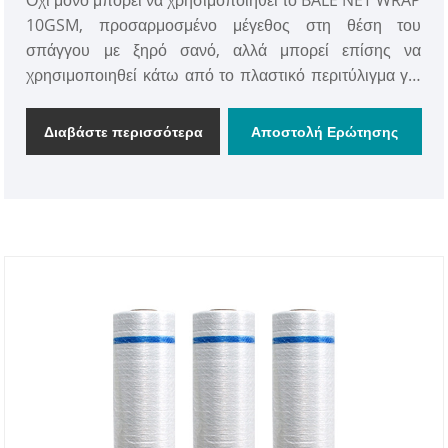
10GSM, προσαρμοσμένο μέγεθος στη θέση του
σπάγγου με ξηρό σανό, αλλά μπορεί επίσης να
χρησιμοποιηθεί κάτω από το πλαστικό περιτύλιγμα για
να κρατά σφιχτά τα δέματα υγρού σανού και να
αποτρέπει την είσοδο οξυγόνου, διασφαλίζοντας τη
Διαβάστε περισσότερα
Αποστολή Ερώτησης
βέλτιστη διατήρηση του σανού.