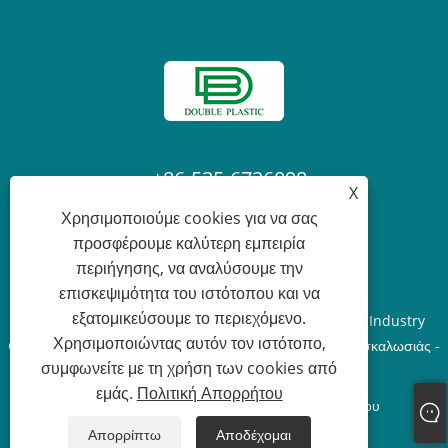
+86-535-6726098
X
Χρησιμοποιούμε cookies για να σας
Laura@ytdouble.com
προσφέρουμε καλύτερη εμπειρία
περιήγησης, να αναλύσουμε την
επισκεψιμότητα του ιστότοπου και να
εξατομικεύσουμε το περιεχόμενο.
Πνευματικά δικαιώματα © 2022 Yantai Double Plastic Industry
Χρησιμοποιώντας αυτόν τον ιστότοπο,
Co.,Ltd. - Δίχτυ σκίασης, μουσαμάς PE, Δίχτυ ασφαλείας σκαλωσιάς -
συμφωνείτε με τη χρήση των cookies από
Με την επιφύλαξη παντός δικαιώματος.
εμάς.
Πολιτική Απορρήτου
Links
Sitemap
RSS
XML
Πολιτική Απορρήτου
Απορρίπτω
Αποδέχομαι