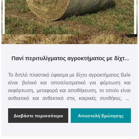
Πανί περιτυλίγματος αγροκτήματος με δίχτυ
δέματος
Το διπλό πλαστικό ύφασμα με δίχτυ αγροκτήματος Bale
είναι βολικό και αποτελεσματικό για φόρτωση και
εκφόρτωση, μεταφορά και αποθήκευση, το οποίο είναι
ανθεκτικό και ανθεκτικό στις καιρικές συνθήκες. Το
διπλό πλαστικό ύφασμα περιτυλίγματος με δίχτυ
αγροτεμαχίου μπορεί επίσης να χρησιμοποιηθεί για
Διαβάστε περισσότερα
Αποστολή Ερώτησης
τύλιγμα βιομηχανικής συσκευασίας και περιέλιξη
δίσκου παλετών, το οποίο είναι βολικό και γρήγορο,
εξοικονομώντας χρόνο και το κόστος της περιέλιξης