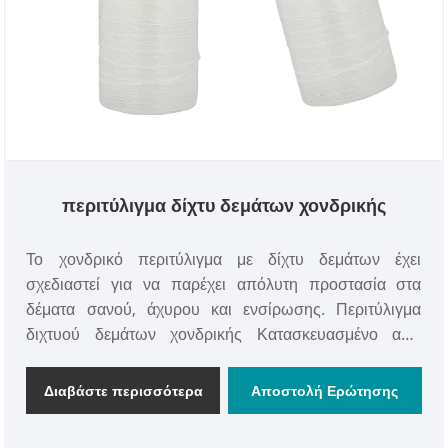
περιτύλιγμα δίχτυ δεμάτων χονδρικής
Το χονδρικό περιτύλιγμα με δίχτυ δεμάτων έχει
σχεδιαστεί για να παρέχει απόλυτη προστασία στα
δέματα σανού, άχυρου και ενσίρωσης. Περιτύλιγμα
διχτυού δεμάτων χονδρικής Κατασκευασμένο από
πολυαιθυλένιο υψηλής αντοχής, σταθεροποιημένο στην
υπεριώδη ακτινοβολία, διασφαλίζει ότι τα δέματά σας
Διαβάστε περισσότερα
Αποστολή Ερώτησης
παραμένουν ανέπαφα, στεγνά και προστατευμένα από
τις καιρικές συνθήκες, τα παράσιτα και τη σήψη.