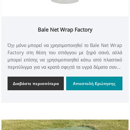
Bale Net Wrap Factory
Όχι μόνο μπορεί να χρησιμοποιηθεί το Bale Net Wrap
Factory στη θέση του σπάγγου με ξηρό σανό, αλλά
μπορεί επίσης να χρησιμοποιηθεί κάτω από πλαστικό
περιτύλιγμα για να κρατά σφιχτά τα υγρά δέματα σανού
και να αποτρέπει την είσοδο οξυγόνου, διασφαλίζοντας
τη βέλτιστη διατήρηση του σανού.
Διαβάστε περισσότερα
Αποστολή Ερώτησης