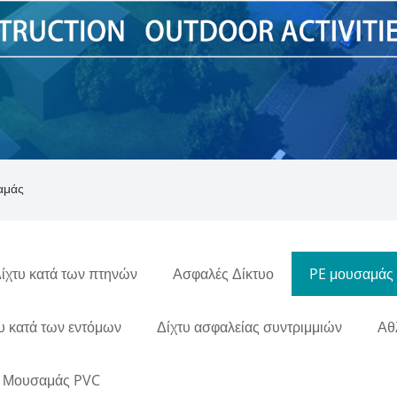
αμάς
ίχτυ κατά των πτηνών
Ασφαλές Δίκτυο
PE μουσαμάς
υ κατά των εντόμων
Δίχτυ ασφαλείας συντριμμιών
Αθ
Μουσαμάς PVC