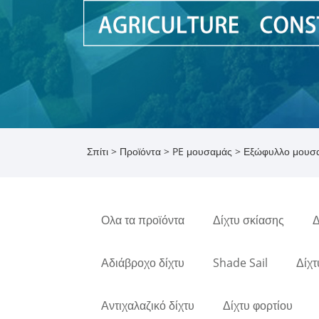
Σπίτι
>
Προϊόντα
>
PE μουσαμάς
> Εξώφυλλο μουσ
Ολα τα προϊόντα
Δίχτυ σκίασης
Δ
Αδιάβροχο δίχτυ
Shade Sail
Δίχτ
Αντιχαλαζικό δίχτυ
Δίχτυ φορτίου