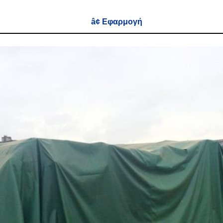
â¢ Εφαρμογή